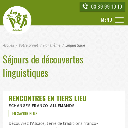
Aller
03 69 99 10 10
directement
à
MENU
la
navigation
Aller
Accueil
directement
Votre projet
Par thème
Linguistique
au
Séjours de découvertes
contenu
linguistiques
RENCONTRES EN TIERS LIEU
ECHANGES FRANCO-ALLEMANDS
EN SAVOIR PLUS
Découvrez l’Alsace, terre de traditions franco-