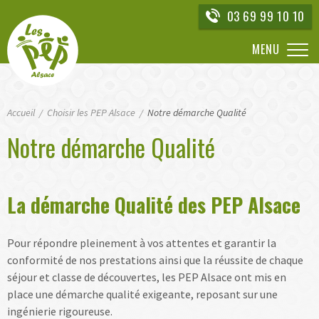
Aller
03 69 99 10 10
directement
à
MENU
la
navigation
Aller
Accueil
directement
Choisir les PEP Alsace
Notre démarche Qualité
au
Notre démarche Qualité
contenu
La démarche Qualité des PEP Alsace
Pour répondre pleinement à vos attentes et garantir la
conformité de nos prestations ainsi que la réussite de chaque
séjour et classe de découvertes, les PEP Alsace ont mis en
place une démarche qualité exigeante, reposant sur une
ingénierie rigoureuse.