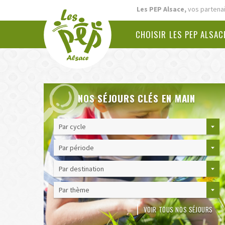
Aller
Les PEP Alsace,
vos partenai
directement
à
CHOISIR LES PEP ALSAC
la
navigation
Aller
directement
au
NOS SÉJOURS CLÉS EN MAIN
contenu
VOIR TOUS NOS SÉJOURS