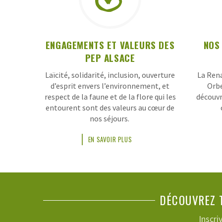
DES
CLASSES
DE
ENGAGEMENTS ET VALEURS DES
NOS
DÉCOUVERTES
PEP ALSACE
PEP
Laïcité, solidarité, inclusion, ouverture
La Rena
ALSACE
d’esprit envers l’environnement, et
Orbe
respect de la faune et de la flore qui les
découvr
entourent sont des valeurs au cœur de
nos séjours.
EN SAVOIR PLUS
DÉCOUVREZ T
Inscri