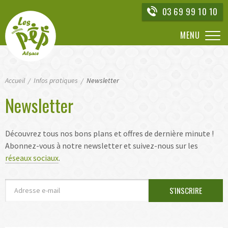
Aller
03 69 99 10 10
directement
à
MENU
la
navigation
Aller
Accueil
directement
Infos pratiques
Newsletter
au
Newsletter
contenu
Découvrez tous nos bons plans et offres de dernière minute !
Abonnez-vous à notre newsletter et suivez-nous sur les
réseaux sociaux
.
Adresse
S'INSCRIRE
e-
mail