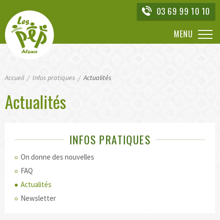
Aller
03 69 99 10 10
directement
à
MENU
la
navigation
Aller
Accueil
directement
Infos pratiques
Actualités
au
Actualités
contenu
INFOS PRATIQUES
On donne des nouvelles
FAQ
Actualités
Newsletter