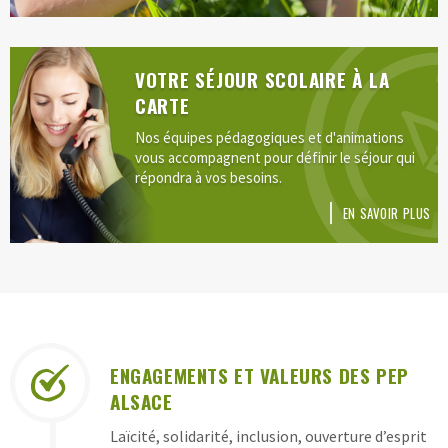
VOTRE SÉJOUR SCOLAIRE À LA
CARTE
Nos équipes pédagogiques et d'animations
vous accompagnent pour définir le séjour qui
répondra à vos besoins.
EN SAVOIR PLUS
LES
ENGAGEMENTS ET VALEURS DES PEP
GARANTIES
ALSACE
DES
Laïcité, solidarité, inclusion, ouverture d’esprit