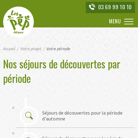
Aller
03 69 99 10 10
directement
à
MENU
la
navigation
Aller
Accueil
directement
Votre projet
Votre période
au
Nos séjours de découvertes par
contenu
période
Séjours de découvertes pour la période
d'automne