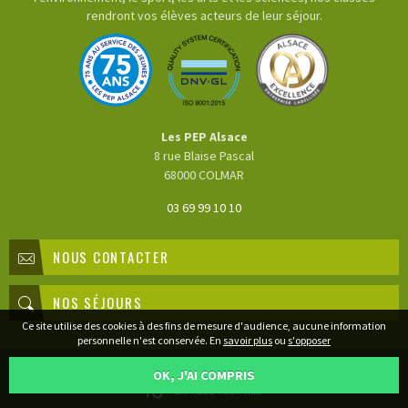
rendront vos élèves acteurs de leur séjour.
Les PEP Alsace
8 rue Blaise Pascal
68000
COLMAR
03 69 99 10 10
NOUS CONTACTER
NOS SÉJOURS
Ce site utilise des cookies à des fins de mesure d'audience, aucune information
personnelle n'est conservée. En
savoir plus
ou
s'opposer
Mentions légales
Plan du site
OK, J'AI COMPRIS