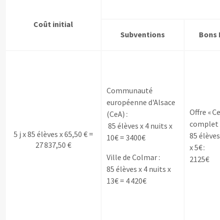
Coût initial
Subventions
Bons 
Communauté
européenne d'Alsace
Offre « C
(CeA) :
complet 
85 élèves x 4 nuits x
5 j x 85 élèves x 65,50 € =
85 élèves
10€ = 3400€
27 837,50 €
x 5€ :
Ville de Colmar :
2125€
85 élèves x 4 nuits x
13€ = 4 420€