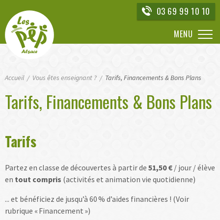
Aller
03 69 99 10 10
directement
à
MENU
la
navigation
Aller
Accueil
directement
Vous êtes enseignant ?
Tarifs, Financements & Bons Plans
au
Tarifs, Financements & Bons Plans
contenu
Tarifs
Partez en classe de découvertes à partir de
51,50 €
/ jour / élève
en
tout compris
(activités et animation vie quotidienne)
... et bénéficiez de jusqu’à 60 % d’aides financières ! (Voir
rubrique « Financement »)