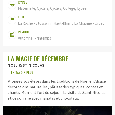
CYCLE
Maternelle, Cycle 2, Cycle 3, Collège, Lycée
LIEU
La Roche - Stosswihr (Haut-Rhin) / La Chaume - Orbey
PÉRIODE
Automne, Printemps
LA MAGIE DE DÉCEMBRE
NOËL & ST NICOLAS
EN SAVOIR PLUS
Plongez vos élèves dans les traditions de Noël en Alsace :
décorations naturelles, pâtisseries typiques, contes et
chants. Moment fort du séjour : la visite de Saint Nicolas
et de son âne avec manalas et chocolats.