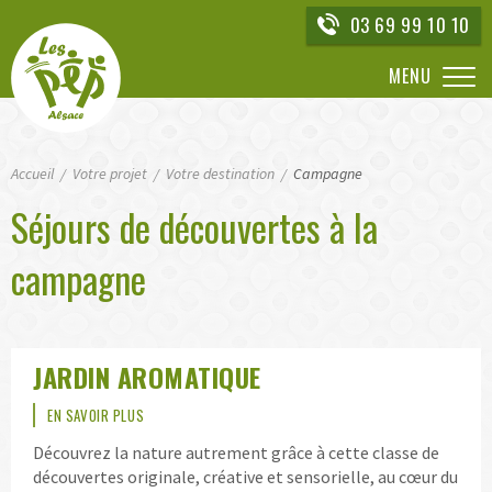
Aller
03 69 99 10 10
directement
à
MENU
la
navigation
Aller
Accueil
directement
Votre projet
Votre destination
Campagne
au
Séjours de découvertes à la
contenu
campagne
JARDIN AROMATIQUE
EN SAVOIR PLUS
Découvrez la nature autrement grâce à cette classe de
découvertes originale, créative et sensorielle, au cœur du