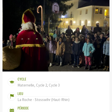
CYCLE
Maternelle, Cycle 2, Cycle 3
LIEU
La Roche - Stosswihr (Haut-Rhin)
PÉRIODE